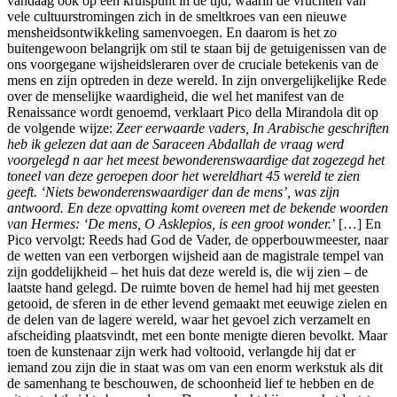
vandaag óók op een kruispunt in de tijd, waarin de vruchten van
vele cultuurstromingen zich in de smeltkroes van een nieuwe
mensheidsontwikkeling samenvoegen. En daarom is het zo
buitengewoon belangrijk om stil te staan bij de getuigenissen van de
ons voorgegane wijsheidsleraren over de cruciale betekenis van de
mens en zijn optreden in deze wereld. In zijn onvergelijkelijke Rede
over de menselijke waardigheid, die wel het manifest van de
Renaissance wordt genoemd, verklaart Pico della Mirandola dit op
de volgende wijze:
Zeer eerwaarde vaders, In Arabische geschriften
heb ik gelezen dat aan de Saraceen Abdallah de vraag werd
voorgelegd n aar het meest bewonderenswaardige dat zogezegd het
toneel van deze geroepen door het wereldhart 45 wereld te zien
geeft. ‘Niets bewonderenswaardiger dan de mens’, was zijn
antwoord. En deze opvatting komt overeen met de bekende woorden
van Hermes: ‘De mens, O Asklepios, is een groot wonder.
’ […] En
Pico vervolgt: Reeds had God de Vader, de opperbouwmeester, naar
de wetten van een verborgen wijsheid aan de magistrale tempel van
zijn goddelijkheid – het huis dat deze wereld is, die wij zien – de
laatste hand gelegd. De ruimte boven de hemel had hij met geesten
getooid, de sferen in de ether levend gemaakt met eeuwige zielen en
de delen van de lagere wereld, waar het gevoel zich verzamelt en
afscheiding plaatsvindt, met een bonte menigte dieren bevolkt. Maar
toen de kunstenaar zijn werk had voltooid, verlangde hij dat er
iemand zou zijn die in staat was om van een enorm werkstuk als dit
de samenhang te beschouwen, de schoonheid lief te hebben en de