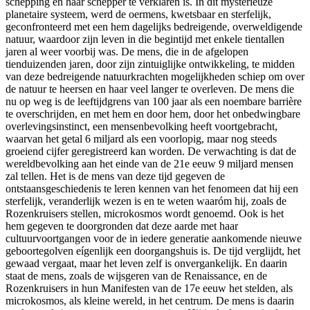
schepping én haar schepper te verklaren is. In dit mysterieuze
planetaire systeem, werd de oermens, kwetsbaar en sterfelijk,
geconfronteerd met een hem dagelijks bedreigende, overweldigende
natuur, waardoor zijn leven in die begintijd met enkele tientallen
jaren al weer voorbij was. De mens, die in de afgelopen
tienduizenden jaren, door zijn zintuiglijke ontwikkeling, te midden
van deze bedreigende natuurkrachten mogelijkheden schiep om over
de natuur te heersen en haar veel langer te overleven. De mens die
nu op weg is de leeftijdgrens van 100 jaar als een noembare barrière
te overschrijden, en met hem en door hem, door het onbedwingbare
overlevingsinstinct, een mensenbevolking heeft voortgebracht,
waarvan het getal 6 miljard als een voorlopig, maar nog steeds
groeiend cijfer geregistreerd kan worden. De verwachting is dat de
wereldbevolking aan het einde van de 21e eeuw 9 miljard mensen
zal tellen. Het is de mens van deze tijd gegeven de
ontstaansgeschiedenis te leren kennen van het fenomeen dat hij een
sterfelijk, veranderlijk wezen is en te weten waaróm hij, zoals de
Rozenkruisers stellen, microkosmos wordt genoemd. Ook is het
hem gegeven te doorgronden dat deze aarde met haar
cultuurvoortgangen voor de in iedere generatie aankomende nieuwe
geboortegolven eígenlijk een doorgangshuis is. De tijd verglijdt, het
gewaad vergaat, maar het leven zelf is onvergankelijk. En daarin
staat de mens, zoals de wijsgeren van de Renaissance, en de
Rozenkruisers in hun Manifesten van de 17e eeuw het stelden, als
microkosmos, als kleine wereld, in het centrum. De mens is daarin