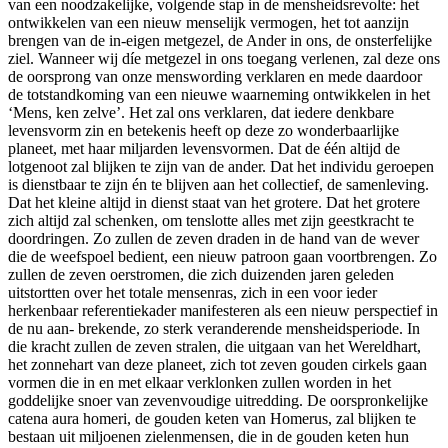
van een noodzakelijke, volgende stap in de mensheidsrevolte: het
ontwikkelen van een nieuw menselijk vermogen, het tot aanzijn
brengen van de in-eigen metgezel, de Ander in ons, de onsterfelijke
ziel. Wanneer wij díe metgezel in ons toegang verlenen, zal deze ons
de oorsprong van onze menswording verklaren en mede daardoor
de totstandkoming van een nieuwe waarneming ontwikkelen in het
‘Mens, ken zelve’. Het zal ons verklaren, dat iedere denkbare
levensvorm zin en betekenis heeft op deze zo wonderbaarlijke
planeet, met haar miljarden levensvormen. Dat de één altijd de
lotgenoot zal blijken te zijn van de ander. Dat het individu geroepen
is dienstbaar te zijn én te blijven aan het collectief, de samenleving.
Dat het kleine altijd in dienst staat van het grotere. Dat het grotere
zich altijd zal schenken, om tenslotte alles met zijn geestkracht te
doordringen. Zo zullen de zeven draden in de hand van de wever
die de weefspoel bedient, een nieuw patroon gaan voortbrengen. Zo
zullen de zeven oerstromen, die zich duizenden jaren geleden
uitstortten over het totale mensenras, zich in een voor ieder
herkenbaar referentiekader manifesteren als een nieuw perspectief in
de nu aan- brekende, zo sterk veranderende mensheidsperiode. In
die kracht zullen de zeven stralen, die uitgaan van het Wereldhart,
het zonnehart van deze planeet, zich tot zeven gouden cirkels gaan
vormen die in en met elkaar verklonken zullen worden in het
goddelijke snoer van zevenvoudige uitredding. De oorspronkelijke
catena aura homeri, de gouden keten van Homerus, zal blijken te
bestaan uit miljoenen zielenmensen, die in de gouden keten hun