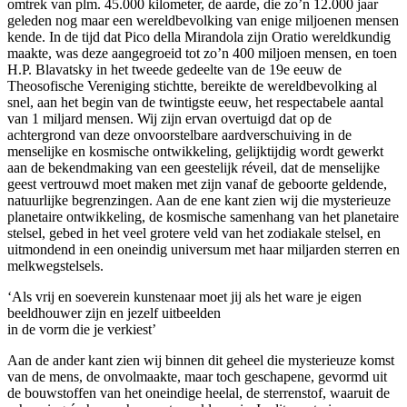
omtrek van plm. 45.000 kilometer, de aarde, die zo’n 12.000 jaar
geleden nog maar een wereldbevolking van enige miljoenen mensen
kende. In de tijd dat Pico della Mirandola zijn Oratio wereldkundig
maakte, was deze aangegroeid tot zo’n 400 miljoen mensen, en toen
H.P. Blavatsky in het tweede gedeelte van de 19e eeuw de
Theosofische Vereniging stichtte, bereikte de wereldbevolking al
snel, aan het begin van de twintigste eeuw, het respectabele aantal
van 1 miljard mensen. Wij zijn ervan overtuigd dat op de
achtergrond van deze onvoorstelbare aardverschuiving in de
menselijke en kosmische ontwikkeling, gelijktijdig wordt gewerkt
aan de bekendmaking van een geestelijk réveil, dat de menselijke
geest vertrouwd moet maken met zijn vanaf de geboorte geldende,
natuurlijke begrenzingen. Aan de ene kant zien wij die mysterieuze
planetaire ontwikkeling, de kosmische samenhang van het planetaire
stelsel, gebed in het veel grotere veld van het zodiakale stelsel, en
uitmondend in een oneindig universum met haar miljarden sterren en
melkwegstelsels.
‘Als vrij en soeverein kunstenaar moet jij als het ware je eigen
beeldhouwer zijn en jezelf uitbeelden
in de vorm die je verkiest’
Aan de ander kant zien wij binnen dit geheel die mysterieuze komst
van de mens, de onvolmaakte, maar toch geschapene, gevormd uit
de bouwstoffen van het oneindige heelal, de sterrenstof, waaruit de