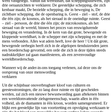
werd vastgelegd. Vanuit dat wereldhart, dat scheppingsuurwerk, zijn
drie oeraanzichten te verklaren: De geestelijke schepping, die zich
kenbaar maakt, De bezielde schepping, die in beweging is, De
zichtbare schepping, die de openbaring is. Geest – ziel – stof, de drie
die één zijn; de kosmos, als het sieraad in de oneindige ruimte. Geest
– ziel – persoon, de drie die één zijn; de microkosmos, als het
sieraad van de wereld, binnen het proces van eeuwigdurende
beweging en verandering. In de kern van dat grote, bewegende en
kloppende wereldhart, is de schepper met zijn schepping en met de
mens verbonden. Alles wat adem heeft, love de heer ! Uit dát grote,
bewegende oerbegin heeft zich in de afgelopen tienduizenden jaren
een broederschap gevormd, een orde die zich in deze tijden steeds
nadrukkelijker zal gaan manifesteren, als een zevenvoudige
wereldbroederschap.
Wanneer wij de ander-in-ons toegang verlenen, zal deze ons de
oorsprong van onze menswording
verklaren
Uit die schijnbaar onoverbrugbare kloof van culturen en
geestesstromingen, die zo lang door ruimte en tijd gescheiden
werden, zal zich een nieuwe bewustwording gaan aftekenen binnen
een wereldomvattende zielsgemeenschap, waarin allen in één
volheid, als de diamanten in één kroon, worden samengesmeed. Er
blijkt een geestelijke lijn van voortzetting en opvolging werkzaam te