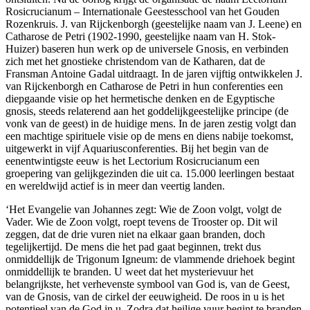
Rosicrucianum – Internationale Geestesschool van het Gouden
Rozenkruis. J. van Rijckenborgh (geestelijke naam van J. Leene) en
Catharose de Petri (1902-1990, geestelijke naam van H. Stok-
Huizer) baseren hun werk op de universele Gnosis, en verbinden
zich met het gnostieke christendom van de Katharen, dat de
Fransman Antoine Gadal uitdraagt. In de jaren vijftig ontwikkelen J.
van Rijckenborgh en Catharose de Petri in hun conferenties een
diepgaande visie op het hermetische denken en de Egyptische
gnosis, steeds relaterend aan het goddelijkgeestelijke principe (de
vonk van de geest) in de huidige mens. In de jaren zestig volgt dan
een machtige spirituele visie op de mens en diens nabije toekomst,
uitgewerkt in vijf Aquariusconferenties. Bij het begin van de
eenentwintigste eeuw is het Lectorium Rosicrucianum een
groepering van gelijkgezinden die uit ca. 15.000 leerlingen bestaat
en wereldwijd actief is in meer dan veertig landen.
‘Het Evangelie van Johannes zegt: Wie de Zoon volgt, volgt de
Vader. Wie de Zoon volgt, roept tevens de Trooster op. Dit wil
zeggen, dat de drie vuren niet na elkaar gaan branden, doch
tegelijkertijd. De mens die het pad gaat beginnen, trekt dus
onmiddellijk de Trigonum Igneum: de vlammende driehoek begint
onmiddellijk te branden. U weet dat het mysterievuur het
belangrijkste, het verhevenste symbool van God is, van de Geest,
van de Gnosis, van de cirkel der eeuwigheid. De roos in u is het
potentieel van de God in u. Zodra dat heilige vuur begint te branden,