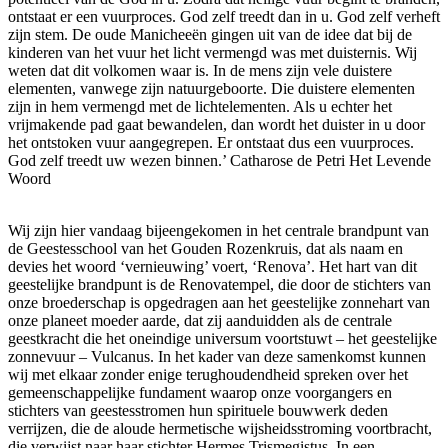
ontstaat er een vuurproces. God zelf treedt dan in u. God zelf verheft
zijn stem. De oude Manicheeën gingen uit van de idee dat bij de
kinderen van het vuur het licht vermengd was met duisternis. Wij
weten dat dit volkomen waar is. In de mens zijn vele duistere
elementen, vanwege zijn natuurgeboorte. Die duistere elementen
zijn in hem vermengd met de lichtelementen. Als u echter het
vrijmakende pad gaat bewandelen, dan wordt het duister in u door
het ontstoken vuur aangegrepen. Er ontstaat dus een vuurproces.
God zelf treedt uw wezen binnen.’ Catharose de Petri Het Levende
Woord
Wij zijn hier vandaag bijeengekomen in het centrale brandpunt van
de Geestesschool van het Gouden Rozenkruis, dat als naam en
devies het woord ‘vernieuwing’ voert, ‘Renova’. Het hart van dit
geestelijke brandpunt is de Renovatempel, die door de stichters van
onze broederschap is opgedragen aan het geestelijke zonnehart van
onze planeet moeder aarde, dat zij aanduidden als de centrale
geestkracht die het oneindige universum voortstuwt – het geestelijke
zonnevuur – Vulcanus. In het kader van deze samenkomst kunnen
wij met elkaar zonder enige terughoudendheid spreken over het
gemeenschappelijke fundament waarop onze voorgangers en
stichters van geestesstromen hun spirituele bouwwerk deden
verrijzen, die de aloude hermetische wijsheidsstroming voortbracht,
die verwijst naar haar stichter Hermes Trismegistus. In een