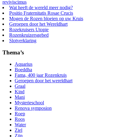
reviviscimus
Wat heeft de wereld meer nodig?
Positio Fraternitatis Rosae Crucis
Mogen de Rozen bloeien op uw Kruis
Geroepen door het Wereldhart
Rozekruisers Utopie
Rozenkruizersgebed
Slotverklaring
Thema’s
Aquarius
Boeddha
Fama, 400 jaar Rozenkruis
Geroepen door het wereldhart
Graal
Kind
Mani
Mysterieschool
Renova symposion
Roep
Roos
Water
Ziel
Zijn