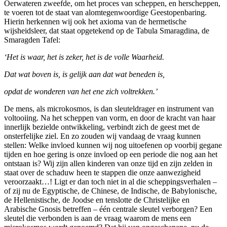
Oerwateren zweefde, om het proces van scheppen, en herscheppen,
te voeren tot de staat van alomtegenwoordige Geestopenbaring.
Hierin herkennen wij ook het axioma van de hermetische
wijsheidsleer, dat staat opgetekend op de Tabula Smaragdina, de
Smaragden Tafel:
‘Het is waar, het is zeker, het is de volle Waarheid.
Dat wat boven is, is gelijk aan dat wat beneden is,
opdat de wonderen van het ene zich voltrekken.’
De mens, als microkosmos, is dan sleuteldrager en instrument van
voltooiing. Na het scheppen van vorm, en door de kracht van haar
innerlijk bezielde ontwikkeling, verbindt zich de geest met de
onsterfelijke ziel. En zo zouden wij vandaag de vraag kunnen
stellen: Welke invloed kunnen wij nog uitoefenen op voorbij gegane
tijden en hoe gering is onze invloed op een periode die nog aan het
ontstaan is? Wij zijn allen kinderen van onze tijd en zijn zelden in
staat over de schaduw heen te stappen die onze aanwezigheid
veroorzaakt…! Ligt er dan toch niet in al die scheppingsverhalen –
of zij nu de Egyptische, de Chinese, de Indische, de Babylonische,
de Hellenistische, de Joodse en tenslotte de Christelijke en
Arabische Gnosis betreffen – één centrale sleutel verborgen? Een
sleutel die verbonden is aan de vraag waarom de mens een