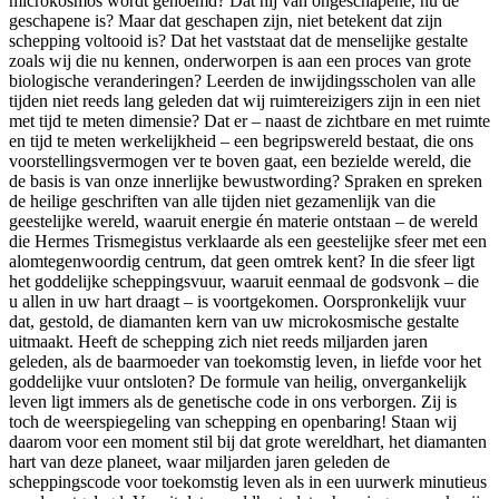
microkosmos wordt genoemd? Dat hij van ongeschapene, nu de
geschapene is? Maar dat geschapen zijn, niet betekent dat zijn
schepping voltooid is? Dat het vaststaat dat de menselijke gestalte
zoals wij die nu kennen, onderworpen is aan een proces van grote
biologische veranderingen? Leerden de inwijdingsscholen van alle
tijden niet reeds lang geleden dat wij ruimtereizigers zijn in een niet
met tijd te meten dimensie? Dat er – naast de zichtbare en met ruimte
en tijd te meten werkelijkheid – een begripswereld bestaat, die ons
voorstellingsvermogen ver te boven gaat, een bezielde wereld, die
de basis is van onze innerlijke bewustwording? Spraken en spreken
de heilige geschriften van alle tijden niet gezamenlijk van die
geestelijke wereld, waaruit energie én materie ontstaan – de wereld
die Hermes Trismegistus verklaarde als een geestelijke sfeer met een
alomtegenwoordig centrum, dat geen omtrek kent? In die sfeer ligt
het goddelijke scheppingsvuur, waaruit eenmaal de godsvonk – die
u allen in uw hart draagt – is voortgekomen. Oorspronkelijk vuur
dat, gestold, de diamanten kern van uw microkosmische gestalte
uitmaakt. Heeft de schepping zich niet reeds miljarden jaren
geleden, als de baarmoeder van toekomstig leven, in liefde voor het
goddelijke vuur ontsloten? De formule van heilig, onvergankelijk
leven ligt immers als de genetische code in ons verborgen. Zij is
toch de weerspiegeling van schepping en openbaring! Staan wij
daarom voor een moment stil bij dat grote wereldhart, het diamanten
hart van deze planeet, waar miljarden jaren geleden de
scheppingscode voor toekomstig leven als in een uurwerk minutieus