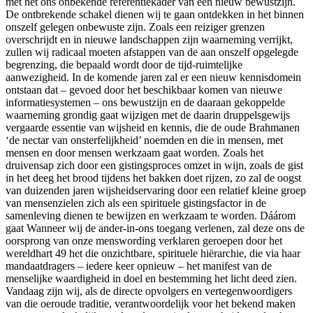
met het ons ónbekende referentiekader van een nieuw bewustzijn.
De ontbrekende schakel dienen wij te gaan ontdekken in het binnen
onszelf gelegen onbewuste zijn. Zoals een reiziger grenzen
overschrijdt en in nieuwe landschappen zijn waarneming verrijkt,
zullen wij radicaal moeten afstappen van de aan onszelf opgelegde
begrenzing, die bepaald wordt door de tijd-ruimtelijke
aanwezigheid. In de komende jaren zal er een nieuw kennisdomein
ontstaan dat – gevoed door het beschikbaar komen van nieuwe
informatiesystemen – ons bewustzijn en de daaraan gekoppelde
waarneming grondig gaat wijzigen met de daarin druppelsgewijs
vergaarde essentie van wijsheid en kennis, die de oude Brahmanen
‘de nectar van onsterfelijkheid’ noemden en die in mensen, met
mensen en door mensen werkzaam gaat worden. Zoals het
druivensap zich door een gistingsproces omzet in wijn, zoals de gist
in het deeg het brood tijdens het bakken doet rijzen, zo zal de oogst
van duizenden jaren wijsheidservaring door een relatief kleine groep
van mensenzielen zich als een spirituele gistingsfactor in de
samenleving dienen te bewijzen en werkzaam te worden. Dáárom
gaat Wanneer wij de ander-in-ons toegang verlenen, zal deze ons de
oorsprong van onze menswording verklaren geroepen door het
wereldhart 49 het die onzichtbare, spirituele hiërarchie, die via haar
mandaatdragers – iedere keer opnieuw – het manifest van de
menselijke waardigheid in doel en bestemming het licht deed zien.
Vandaag zijn wij, als de directe opvolgers en vertegenwoordigers
van die oeroude traditie, verantwoordelijk voor het bekend maken