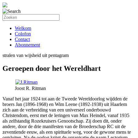
Welkom
Colofon
Contact
Abonnement
stralen van wijsheid uit pentagram
Geroepen door het Wereldhart
Joost R. Ritman
Vanaf het jaar 1924 tot aan de Tweede Wereldoorlog wijdden de
broers Jan (1896-1968) en Wim Leene (1892-1938) uit Haarlem
zich aan de verbreiding van een universeel onderbouwd
Christendom, eerst met de leringen van Max Heindel, vanaf 1935
als zelfstandig Rozekruisers Genootschap. Zij doen dit, onder
andere, door de drie manifesten van de Broederschap RC uit de
zeventiende eeuw, als een spirituele weg, voor de gewone mens te
ontsluiten. Na de oorlog krijgt de organisatie de naam Lectorium