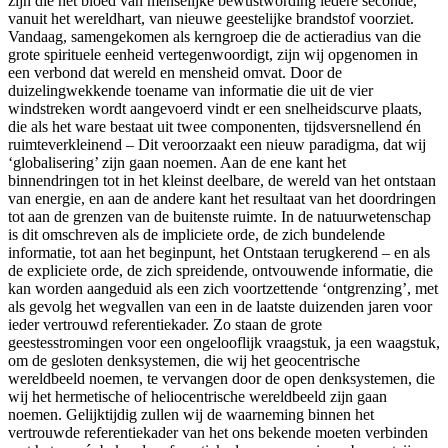
zijn die het bloed van menselijke bewustwording íedere seconde,
vanuit het wereldhart, van nieuwe geestelijke brandstof voorziet.
Vandaag, samengekomen als kerngroep die de actieradius van die
grote spirituele eenheid vertegenwoordigt, zijn wij opgenomen in
een verbond dat wereld en mensheid omvat. Door de
duizelingwekkende toename van informatie die uit de vier
windstreken wordt aangevoerd vindt er een snelheidscurve plaats,
die als het ware bestaat uit twee componenten, tijdsversnellend én
ruimteverkleinend – Dit veroorzaakt een nieuw paradigma, dat wij
‘globalisering’ zijn gaan noemen. Aan de ene kant het
binnendringen tot in het kleinst deelbare, de wereld van het ontstaan
van energie, en aan de andere kant het resultaat van het doordringen
tot aan de grenzen van de buitenste ruimte. In de natuurwetenschap
is dit omschreven als de impliciete orde, de zich bundelende
informatie, tot aan het beginpunt, het Ontstaan terugkerend – en als
de expliciete orde, de zich spreidende, ontvouwende informatie, die
kan worden aangeduid als een zich voortzettende ‘ontgrenzing’, met
als gevolg het wegvallen van een in de laatste duizenden jaren voor
ieder vertrouwd referentiekader. Zo staan de grote
geestesstromingen voor een ongelooflijk vraagstuk, ja een waagstuk,
om de gesloten denksystemen, die wij het geocentrische
wereldbeeld noemen, te vervangen door de open denksystemen, die
wij het hermetische of heliocentrische wereldbeeld zijn gaan
noemen. Gelijktijdig zullen wij de waarneming binnen het
vertrouwde referentiekader van het ons bekende moeten verbinden