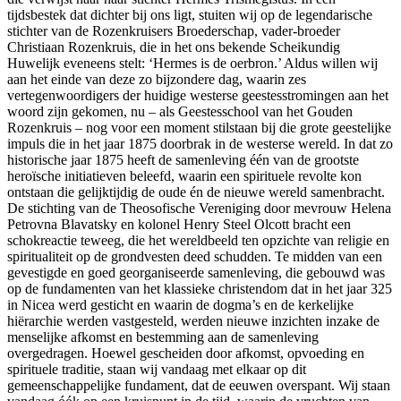
tijdsbestek dat dichter bij ons ligt, stuiten wij op de legendarische
stichter van de Rozenkruisers Broederschap, vader-broeder
Christiaan Rozenkruis, die in het ons bekende Scheikundig
Huwelijk eveneens stelt: ‘Hermes is de oerbron.’ Aldus willen wij
aan het einde van deze zo bijzondere dag, waarin zes
vertegenwoordigers der huidige westerse geestesstromingen aan het
woord zijn gekomen, nu – als Geestesschool van het Gouden
Rozenkruis – nog voor een moment stilstaan bij die grote geestelijke
impuls die in het jaar 1875 doorbrak in de westerse wereld. In dat zo
historische jaar 1875 heeft de samenleving één van de grootste
heroïsche initiatieven beleefd, waarin een spirituele revolte kon
ontstaan die gelijktijdig de oude én de nieuwe wereld samenbracht.
De stichting van de Theosofische Vereniging door mevrouw Helena
Petrovna Blavatsky en kolonel Henry Steel Olcott bracht een
schokreactie teweeg, die het wereldbeeld ten opzichte van religie en
spiritualiteit op de grondvesten deed schudden. Te midden van een
gevestigde en goed georganiseerde samenleving, die gebouwd was
op de fundamenten van het klassieke christendom dat in het jaar 325
in Nicea werd gesticht en waarin de dogma’s en de kerkelijke
hiërarchie werden vastgesteld, werden nieuwe inzichten inzake de
menselijke afkomst en bestemming aan de samenleving
overgedragen. Hoewel gescheiden door afkomst, opvoeding en
spirituele traditie, staan wij vandaag met elkaar op dit
gemeenschappelijke fundament, dat de eeuwen overspant. Wij staan