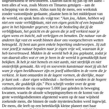
uitgestrektheid te bewonderen. Daarom dacht hij pas op het laatst –
toen alles af was, zoals Mozes en Timaeus getuigen – aan de
schepping van de mens. Aldus nam hij de mens, een werkstuk
zonder vastomlijnde gedaante, plaatste hem in het middelpunt van
de wereld, en sprak hem als volgt toe: “
Aan jou, Adam, hebben wij
niet een vaste verblijfplaats, niet een eigen gezicht of een bepaalde
gave in het bijzonder gegeven; het is de bedoeling dat jij de
verblijfplaats, het gezicht en de gaven die je zelf verkiest naar je
eigen wens en inzicht, zult verkrijgen en benutten. De natuur van de
anderen ligt vast en wordt binnen door ons voorgeschreven wetten
beteugeld. Jij bent aan geen enkele beperking onderworpen. Jij zult
voor jezelf je natuur bepalen naar je eigen vrije wil, waaraan ik je
heb toevertrouwd. Midden in de wereld heb ik jou geplaatst, zodat je
van daaruit alles wat er om je heen in de wereld is gemakkelijk kunt
bekijken. Ik heb je niet hemels en niet aards, niet sterfelijk en niet
onsterfelijk gemaakt. Als vrij en soeverein kunstenaar moet jij als het
ware je eigen beeldhouwer zijn en jezelf uitbeelden in de vorm die je
verkiest. Je kunt ontaarden in de lagere vormen, de dierlijke, maar
je kunt ook – door eigen wilsbesluit – herboren worden in de hogere
vormen, die goddelijk zijn
.” Pico schrijft verder over de grote
cultuurstromen die nu ongeveer 5.000 jaar geleden in beweging
kwamen, waarin de aloude scheppingsmythen en de komst van de
grote wereldgodsdiensten afgestemd waren op de naar wijsheid
zoekende mens, die binnen de oude mysteriescholen werd ingewijd.
De mens, die leeft op een betrekkelijk kleine planeet met haar