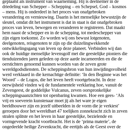
geplaatst als instrument van waarneming. Hij is deelnemer in de
driedeling van Schepper – Schepping – en Schepsel, God – kosmos
– mens. Hij is onderdeel in het proces van onafgebroken
verandering en vernieuwing. Daarin is het menselijke bewustzijn de
sleutel, omdat dit het instrument is dat in staat is dat onafgebroken
proces van leven, bewegen en veranderen te registreren. Dat maakt
hem naast de schepper en in de schepping, tot medeschepper van
zijn eigen toekomst. Zo worden wij ons bewust lotgenoten,
deelgenoten, reisgenoten te zijn op die duizelingwekkende
ontwikkelingsgang van leven op deze planeet. Verbinden wij dan
ook de huidige menselijke levensgolf met die geestelijke pioniers die
tienduizenden jaren geleden op deze aarde incarneerden en die de
oerstichters genoemd kunnen worden van de zeven grote
wereldgodsdiensten. De scheppingsbron van hun inwijdingsvolheid
werd verklaard in die kernachtige definitie: ‘In den Beginne was het
Woord’ – de Logos, die het leven heeft voortgebracht. In deze
oerwijsheid vinden wij de fundamentele verklaring hoe, vanuit de
Zevengeest, de goddelijke Vulcanus, zeven oorspronkelijke
scheppingsaanzichten tot openbaring kwamen. Hoe een gees- ‘Als
vrij en soeverein kunstenaar moet jij als het ware je eigen
beeldhouwer zijn en jezelf uitbeelden in de vorm die je verkiest’
geroepen door het wereldhart 47 toelijken zonnekracht zich in zeven
stralen splitste en het leven in haar geestelijke, bezielende en
vormgevende kracht voortbracht. Het is de ‘prima materie’, de
ongedeelde heilige Zevenkracht, die eertijds als de Geest over de