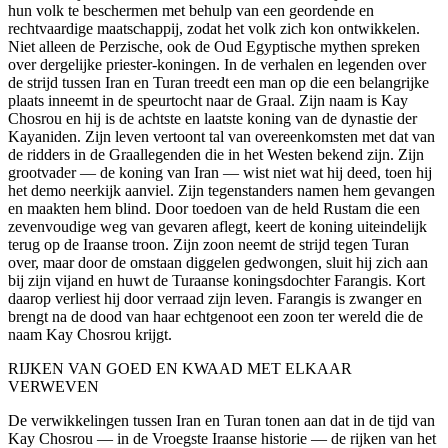
hun volk te beschermen met behulp van een geordende en
rechtvaardige maatschappij, zodat het volk zich kon ontwikkelen.
Niet alleen de Perzische, ook de Oud Egyptische mythen spreken
over dergelijke priester-koningen. In de verhalen en legenden over
de strijd tussen Iran en Turan treedt een man op die een belangrijke
plaats inneemt in de speurtocht naar de Graal. Zijn naam is Kay
Chosrou en hij is de achtste en laatste koning van de dynastie der
Kayaniden. Zijn leven vertoont tal van overeenkomsten met dat van
de ridders in de Graallegenden die in het Westen bekend zijn. Zijn
grootvader — de koning van Iran — wist niet wat hij deed, toen hij
het demo neerkijk aanviel. Zijn tegenstanders namen hem gevangen
en maakten hem blind. Door toedoen van de held Rustam die een
zevenvoudige weg van gevaren aflegt, keert de koning uiteindelijk
terug op de Iraanse troon. Zijn zoon neemt de strijd tegen Turan
over, maar door de omstaan diggelen gedwongen, sluit hij zich aan
bij zijn vijand en huwt de Turaanse koningsdochter Farangis. Kort
daarop verliest hij door verraad zijn leven. Farangis is zwanger en
brengt na de dood van haar echtgenoot een zoon ter wereld die de
naam Kay Chosrou krijgt.
RIJKEN VAN GOED EN KWAAD MET ELKAAR
VERWEVEN
De verwikkelingen tussen Iran en Turan tonen aan dat in de tijd van
Kay Chosrou — in de Vroegste Iraanse historie — de rijken van het