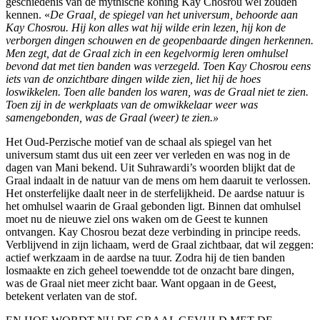
geschiedenis van de mythische koning Kay Chosrou wel zouden
kennen. «
De Graal, de spiegel van het universum, behoorde aan
Kay Chosrou. Hij kon alles wat hij wilde erin lezen, hij kon de
verborgen dingen schouwen en de geopenbaarde dingen herkennen.
Men zegt, dat de Graal zich in een kegelvormig leren omhulsel
bevond dat met tien banden was verzegeld. Toen Kay Chosrou eens
iets van de onzichtbare dingen wilde zien, liet hij de hoes
loswikkelen. Toen alle banden los waren, was de Graal niet te zien.
Toen zij in de werkplaats van de omwikkelaar weer was
samengebonden, was de Graal (weer) te zien.»
Het Oud-Perzische motief van de schaal als spiegel van het
universum stamt dus uit een zeer ver verleden en was nog in de
dagen van Mani bekend. Uit Suhrawardi’s woorden blijkt dat de
Graal indaalt in de natuur van de mens om hem daaruit te verlossen.
Het onsterfelijke daalt neer in de sterfelijkheid. De aardse natuur is
het omhulsel waarin de Graal gebonden ligt. Binnen dat omhulsel
moet nu de nieuwe ziel ons waken om de Geest te kunnen
ontvangen. Kay Chosrou bezat deze verbinding in principe reeds.
Verblijvend in zijn lichaam, werd de Graal zichtbaar, dat wil zeggen:
actief werkzaam in de aardse na tuur. Zodra hij de tien banden
losmaakte en zich geheel toewendde tot de onzacht bare dingen,
was de Graal niet meer zicht baar. Want opgaan in de Geest,
betekent verlaten van de stof.