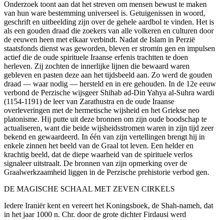
Onderzoek toont aan dat het streven om mensen bewust te maken
van hun ware bestemming universeel is. Getuigenissen in woord,
geschrift en uitbeelding zijn over de gehele aardbol te vinden. Het is
als een gouden draad die zoekers van alle volkeren en culturen door
de eeuwen heen met elkaar verbindt. Nadat de Islam in Perzië
staatsfonds dienst was geworden, bleven er stromin gen en impulsen
actief die de oude spirituele Iraanse erfenis trachtten te doen
herleven. Zij zochten de innerlijke lijnen die bewaard waren
gebleven en pasten deze aan het tijdsbeeld aan. Zo werd de gouden
draad — waar nodig — hersteld en in ere gehouden. In de 12e eeuw
verbond de Perzische wijsgeer Shihab ad-Din Yahya al-Suhra wardi
(1154-1191) de leer van Zarathustra en de oude Iraanse
overleveringen met de hermetische wijsheid en het Griekse neo
platonisme. Hij putte uit deze bronnen om zijn oude boodschap te
actualiseren, want die beide wijsheidsstromen waren in zijn tijd zeer
bekend en gewaardeerd. In één van zijn vertellingen brengt hij in
enkele zinnen het beeld van de Graal tot leven. Een helder en
krachtig beeld, dat de diepe waarheid van de spirituele verlos
signaleer uitstraalt. De bronnen van zijn opmerking over de
Graalwerkzaamheid liggen in de Perzische prehistorie verbod gen.
DE MAGISCHE SCHAAL MET ZEVEN CIRKELS
Iedere Iraniër kent en vereert het Koningsboek, de Shah-nameh, dat
in het jaar 1000 n. Chr. door de grote dichter Firdausi werd