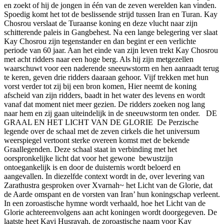
en zoekt of hij de jongen in één van de zeven werelden kan vinden.
Spoedig komt het tot de beslissende strijd tussen Iran en Turan. Kay
Chosrou verslaat de Turaanse koning en deze vlucht naar zijn
schitterende paleis in Gangbehest. Na een lange belegering ver slaat
Kay Chosrou zijn tegenstander en dan begint er een verlichte
periode van 60 jaar. Aan het einde van zijn leven trekt Kay Chosrou
met acht ridders naar een hoge berg. Als hij zijn metgezellen
waarschuwt voor een naderende sneeuwstorm en hen aanraadt terug
te keren, geven drie ridders daaraan gehoor. Vijf trekken met hun
vorst verder tot zij bij een bron komen, Hier neemt de koning
afscheid van zijn ridders, baadt in het water des levens en wordt
vanaf dat moment niet meer gezien. De ridders zoeken nog lang
naar hem en zij gaan uiteindelijk in de sneeuwstorm ten onder. DE
GRAAL EN HET LICHT VAN DE GLORIE De Perzische
legende over de schaal met de zeven cirkels die het universum
weerspiegel vertoont sterke overeen komst met de bekende
Graallegenden. Deze schaal staat in verbinding met het
oorspronkelijke licht dat voor het gewone bewustzijn
ontoegankelijk is en door de duisternis wordt beloerd en
aangevallen. In diezelfde context wordt in de, over levering van
Zarathustra gesproken over Xvarnah~ het Licht van de Glorie, dat
de Aarde omspant en de vorsten van Iran’ hun koningschap verleent.
In een zoroastische hymne wordt verhaald, hoe het Licht van de
Glorie achtereenvolgens aan acht koningen wordt doorgegeven. De
laatste heet Kavi Husravah, de zoroastische naam voor Kay