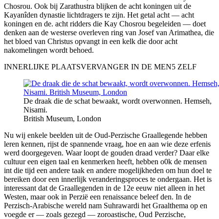
Chosrou. Ook bij Zarathustra blijken de acht koningen uit de
Kayanîden dynastie lichtdragers te zijn. Het getal acht — acht
koningen en de. acht ridders die Kay Chosrou begeleiden — doet
denken aan de westerse overleven ring van Josef van Arimathea, die
het bloed van Christus opvangt in een kelk die door acht
nakomelingen wordt behoed.
INNERLIJKE PLAATSVERVANGER IN DE MEN5 ZELF
De draak die de schat bewaakt, wordt overwonnen. Hemseh,
Nisami.
British Museum, London
Nu wij enkele beelden uit de Oud-Perzische Graallegende hebben
leren kennen, rijst de spannende vraag, hoe en aan wie deze erfenis
werd doorgegeven. Waar loopt de gouden draad verder? Daar elke
cultuur een eigen taal en kenmerken heeft, hebben o0k de mensen
int die tijd een andere taak en andere mogelijkheden om hun doel te
bereiken door een innerlijk veranderingsproces te ondergaan. Het is
interessant dat de Graallegenden in de 12e eeuw niet alleen in het
Westen, maar ook in Perzië een renaissance beleef den. In de
Perzisch-Arabische wereld nam Suhrawardi het Graalthema op en
voegde er — zoals gezegd — zoroastische, Oud Perzische,