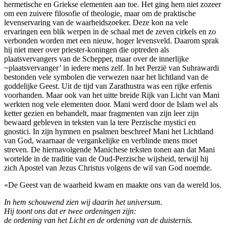
hermetische en Griekse elementen aan toe. Het ging hem niet zozeer
om een zuivere filosofie of theologie, maar om de praktische
levenservaring van de waarheidszoeker. Deze kon na vele
ervaringen een blik werpen in de schaal met de zeven cirkels en zo
verbonden worden met een nieuw, hoger levensveld. Daarom sprak
hij niet meer over priester-koningen die optreden als
plaatsvervangers van de Schepper, maar over de innerlijke
~plaatsvervanger’ in iedere mens zelf. In het Perzië van Suhrawardi
bestonden vele symbolen die verwezen naar het lichtland van de
goddelijke Geest. Uit de tijd van Zarathustra was een rijke erfenis
voorhanden. Maar ook van het uitte breide Rijk van Licht van Mani
werkten nog vele elementen door. Mani werd door de Islam wel als
ketter gezien en behandelt, maar fragmenten van zijn leer zijn
bewaard gebleven in teksten van la tere Perzische mystici en
gnostici. In zijn hymnen en psalmen beschreef Mani het Lichtland
van God, waarnaar de vergankelijke en verblinde mens moet
streven. De hiernavolgende Manichese teksten tonen aan dat Mani
wortelde in de traditie van de Oud-Perzische wijsheid, terwijl hij
zich Apostel van Jezus Christus volgens de wil van God noemde.
«De Geest van de waarheid kwam en maakte ons van da wereld los.
In hem schouwend zien wij daarin het universum.
Hij toont ons dat er twee ordeningen zijn:
de ordening van het Licht en de ordening van de duisternis.