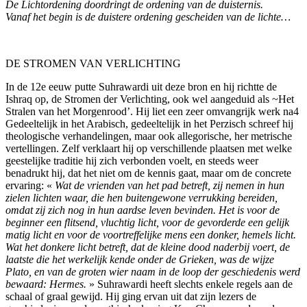
De Lichtordening doordringt de ordening van de duisternis.
Vanaf het begin is de duistere ordening gescheiden van de lichte…
DE STROMEN VAN VERLICHTING
In de 12e eeuw putte Suhrawardi uit deze bron en hij richtte de
Ishraq op, de Stromen der Verlichting, ook wel aangeduid als ~Het
Stralen van het Morgenrood’. Hij liet een zeer omvangrijk werk na4
Gedeeltelijk in het Arabisch, gedeeltelijk in het Perzisch schreef hij
theologische verhandelingen, maar ook allegorische, her metrische
vertellingen. Zelf verklaart hij op verschillende plaatsen met welke
geestelijke traditie hij zich verbonden voelt, en steeds weer
benadrukt hij, dat het niet om de kennis gaat, maar om de concrete
ervaring: «
Wat de vrienden van het pad betreft, zij nemen in hun
zielen lichten waar, die hen buitengewone verrukking bereiden,
omdat zij zich nog in hun aardse leven bevinden. Het is voor de
beginner een flitsend, vluchtig licht, voor de gevorderde een gelijk
matig licht en voor de voortreffelijke mens een donker, hemels licht.
Wat het donkere licht betreft, dat de kleine dood naderbij voert, de
laatste die het werkelijk kende onder de Grieken, was de wijze
Plato, en van de groten wier naam in de loop der geschiedenis werd
bewaard: Hermes.
» Suhrawardi heeft slechts enkele regels aan de
schaal of graal gewijd. Hij ging ervan uit dat zijn lezers de