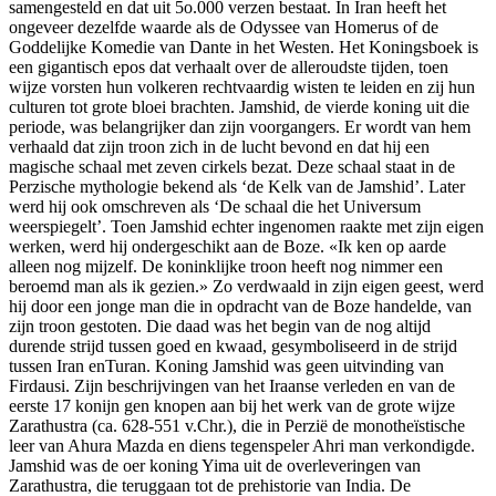
samengesteld en dat uit 5o.000 verzen bestaat. In Iran heeft het
ongeveer dezelfde waarde als de Odyssee van Homerus of de
Goddelijke Komedie van Dante in het Westen. Het Koningsboek is
een gigantisch epos dat verhaalt over de alleroudste tijden, toen
wijze vorsten hun volkeren rechtvaardig wisten te leiden en zij hun
culturen tot grote bloei brachten. Jamshid, de vierde koning uit die
periode, was belangrijker dan zijn voorgangers. Er wordt van hem
verhaald dat zijn troon zich in de lucht bevond en dat hij een
magische schaal met zeven cirkels bezat. Deze schaal staat in de
Perzische mythologie bekend als ‘de Kelk van de Jamshid’. Later
werd hij ook omschreven als ‘De schaal die het Universum
weerspiegelt’. Toen Jamshid echter ingenomen raakte met zijn eigen
werken, werd hij ondergeschikt aan de Boze. «Ik ken op aarde
alleen nog mijzelf. De koninklijke troon heeft nog nimmer een
beroemd man als ik gezien.» Zo verdwaald in zijn eigen geest, werd
hij door een jonge man die in opdracht van de Boze handelde, van
zijn troon gestoten. Die daad was het begin van de nog altijd
durende strijd tussen goed en kwaad, gesymboliseerd in de strijd
tussen Iran enTuran. Koning Jamshid was geen uitvinding van
Firdausi. Zijn beschrijvingen van het Iraanse verleden en van de
eerste 17 konijn gen knopen aan bij het werk van de grote wijze
Zarathustra (ca. 628-551 v.Chr.), die in Perzië de monotheïstische
leer van Ahura Mazda en diens tegenspeler Ahri man verkondigde.
Jamshid was de oer koning Yima uit de overleveringen van
Zarathustra, die teruggaan tot de prehistorie van India. De