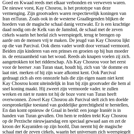
Goed en Kwaad reeds met elkaar verbonden en verweven waren.
De nieuwe vorst, Kay Chosrou, is het prototype van deze
vermenging. Zijn grootvaders waren respectievelijk koningen van
Iran enTuran. Zoals ook in de westerse Graallegenden blijken de
hoeders van de magische schaal danig verzwakt. Er is een krachtige
daad nodig om de Kelk van de Jamshid, de schaal met de zeven
cirkels waarin het heelal zich weerspiegelt, terug te brengen op
aarde om de mensen vrij te maken. De jeugd van Kay Chosrou lijkt
op die van Parcival. Ook diens vader wordt door verraad vermoord.
Beiden zijn kinderen van een prinses en groeien op bij hun moeder
in. de eenzaamheid van het woud. Reeds als knapen voelen zij zich.
aangetrokken tot het ridderschap. Als Kay Chosrou voor het eerst
voor de heerser .van Turan staat, houdt hij, zich van ‘de domme en
laat niet. merken of hij zijn ware afkomst kent. Ook Parcival
gedraagt zich als een onnozele hals die zijn eigen naam niet kent
Kay Chosrou komt uiteindelijk in Iran bij zijn grootvader die hem al
snel koning maakt. Hij zweert zijn vermoorde vader. te zullen
wreken en niet te rusten tot hij de boze vorst van Turan heeft
overwonnen. Zowel Kay Chosrou als Parcival stelt zich ten doelde
oorspronkelijke toestand van goddelijke gerechtigheid te herstellen,
En dan komt opnieuw de Graal in beeld: een jonge Iraniër is in
handen van Turan gevallen. Om hem te redden trekt Kay Chosrou
op de Perzische nieuwjaarsdag een speciaal gewaad aan en zet de
kroon der Kayaniden op zijn hoofd, Dan neemt hij de magische
schaal met de zeven cirkels, waarin het universum zich weerspiegelt