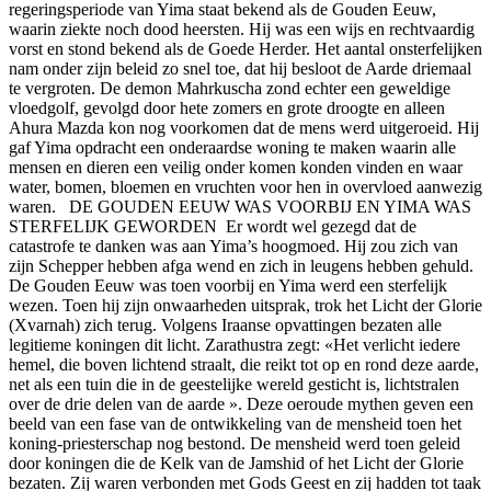
regeringsperiode van Yima staat bekend als de Gouden Eeuw,
waarin ziekte noch dood heersten. Hij was een wijs en rechtvaardig
vorst en stond bekend als de Goede Herder. Het aantal onsterfelijken
nam onder zijn beleid zo snel toe, dat hij besloot de Aarde driemaal
te vergroten. De demon Mahrkuscha zond echter een geweldige
vloedgolf, gevolgd door hete zomers en grote droogte en alleen
Ahura Mazda kon nog voorkomen dat de mens werd uitgeroeid. Hij
gaf Yima opdracht een onderaardse woning te maken waarin alle
mensen en dieren een veilig onder komen konden vinden en waar
water, bomen, bloemen en vruchten voor hen in overvloed aanwezig
waren. DE GOUDEN EEUW WAS VOORBIJ EN YIMA WAS
STERFELIJK GEWORDEN Er wordt wel gezegd dat de
catastrofe te danken was aan Yima’s hoogmoed. Hij zou zich van
zijn Schepper hebben afga wend en zich in leugens hebben gehuld.
De Gouden Eeuw was toen voorbij en Yima werd een sterfelijk
wezen. Toen hij zijn onwaarheden uitsprak, trok het Licht der Glorie
(Xvarnah) zich terug. Volgens Iraanse opvattingen bezaten alle
legitieme koningen dit licht. Zarathustra zegt: «Het verlicht iedere
hemel, die boven lichtend straalt, die reikt tot op en rond deze aarde,
net als een tuin die in de geestelijke wereld gesticht is, lichtstralen
over de drie delen van de aarde ». Deze oeroude mythen geven een
beeld van een fase van de ontwikkeling van de mensheid toen het
koning-priesterschap nog bestond. De mensheid werd toen geleid
door koningen die de Kelk van de Jamshid of het Licht der Glorie
bezaten. Zij waren verbonden met Gods Geest en zij hadden tot taak